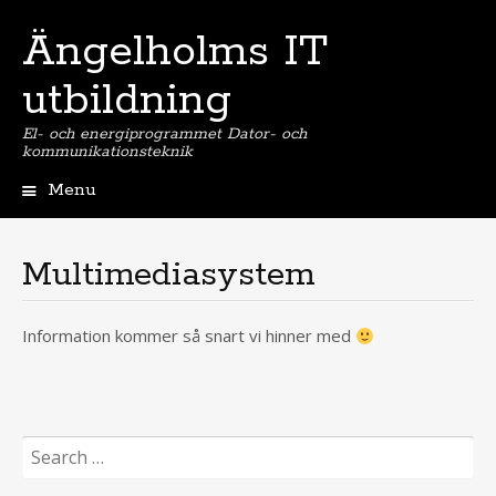
Ängelholms IT
utbildning
El- och energiprogrammet Dator- och
kommunikationsteknik
Menu
Skip
to
content
Multimediasystem
Information kommer så snart vi hinner med
Search
for: