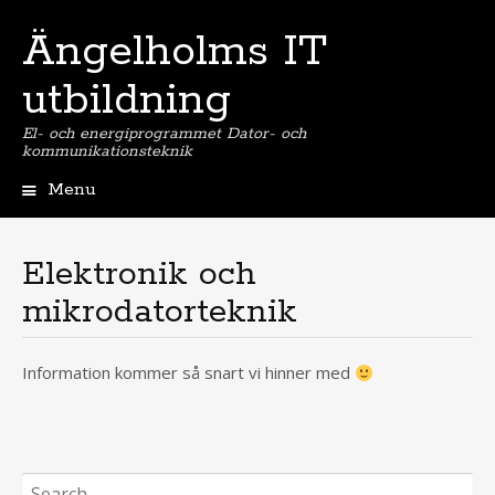
Ängelholms IT
utbildning
El- och energiprogrammet Dator- och
kommunikationsteknik
Menu
Skip
to
content
Elektronik och
mikrodatorteknik
Information kommer så snart vi hinner med
Search