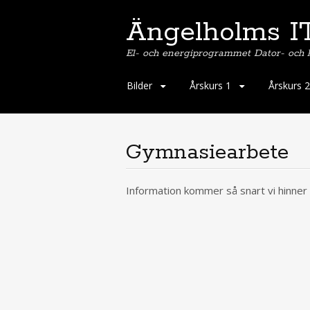
Ängelholms IT
El- och energiprogrammet Dator- och
Skip
Bilder
Årskurs 1
Årskurs 2
to
content
Gymnasiearbete
Information kommer så snart vi hinne