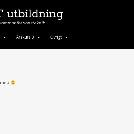
 utbildning
 kommunikationsteknik
Årskurs 3
Övrigt
r med